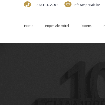
+32 (0)43 42.22.09
info@imperiale.be
Home
Impéri’Ale Hôtel
Rooms
H