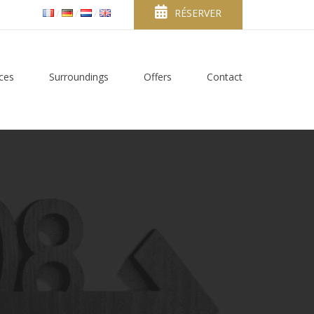
RÉSERVER
ices
Surroundings
Offers
Contact