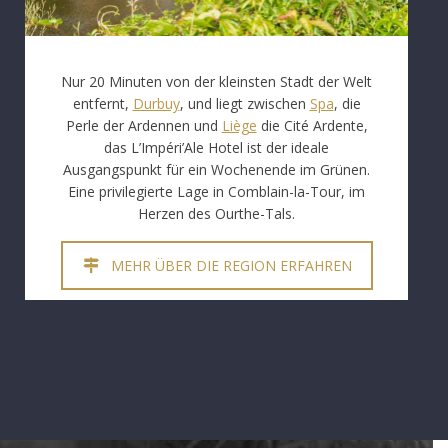
Nur 20 Minuten von der kleinsten Stadt der Welt
entfernt,
Durbuy
, und liegt zwischen
Spa
, die
Perle der Ardennen und
Liège
die Cité Ardente,
das L’Impéri’Ale Hotel ist der ideale
Ausgangspunkt für ein Wochenende im Grünen.
Eine privilegierte Lage in Comblain-la-Tour, im
Herzen des Ourthe-Tals.
MEHR ÜBER DIE REGION ERFAHREN