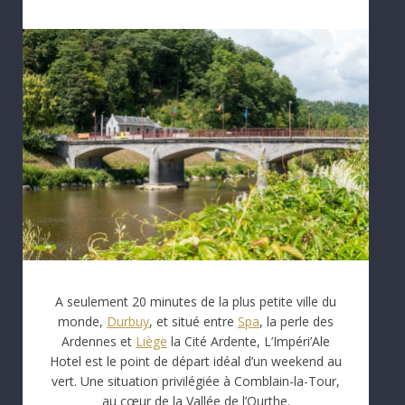
A seulement 20 minutes de la plus petite ville du
monde,
Durbuy
, et situé entre
Spa
, la perle des
Ardennes et
Liège
la Cité Ardente, L’Impéri’Ale
Hotel est le point de départ idéal d’un weekend au
vert. Une situation privilégiée à Comblain-la-Tour,
au cœur de la Vallée de l’Ourthe.