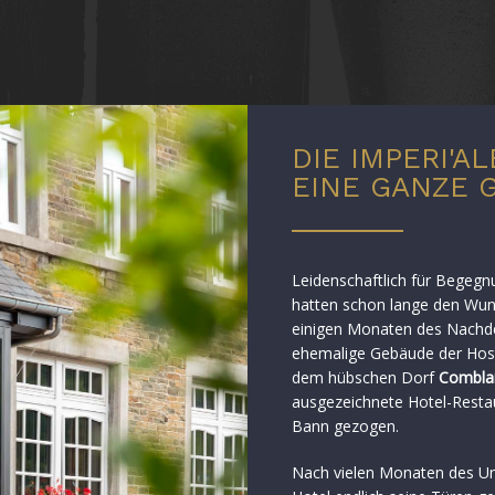
DIE IMPERI'AL
EINE GANZE 
Leidenschaftlich für Begeg
hatten schon lange den Wuns
einigen Monaten des Nachde
ehemalige Gebäude der Hoste
dem hübschen Dorf
Comblai
ausgezeichnete Hotel-Restau
Bann gezogen.
Nach vielen Monaten des Um