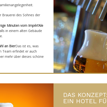
Familienangelegenheit.
 Brauerei des Sohnes der
enige Minuten vom Impéri’Ale
lls in einem alten Gebäude
e.
hl an Bier
Das ist es, was
em Team erfindet er auch
aber mehr über dieses schöne
DAS KONZEPT
EIN HOTEL FÜ