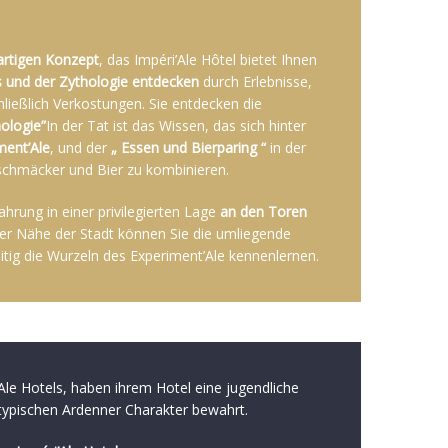
gartigen Konzept
, das Impéri’Ale Hôtel bietet Ihnen
s und der Zythologie entdecken
durch Erlebnisse,
hließlich Verkostungen. Sie entdecken die
hologie”
In der Tat ist das Wissen, das sich hinter
ment’Ale
, und der
„ Essen und Bierparing “
in der
schmäcker und Bier zu kombinieren.
rung in einer privilegierten Lage
an den Toren
der Nähe der Stadt können Sie die umliegende
itig die Wurzeln des Experiment’Ale kennenlernen.
’Ale Hotels, haben ihrem Hotel eine jugendliche
 typischen Ardenner Charakter bewahrt.