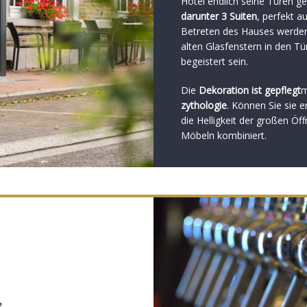
Hotel endlich seine Türen ge
darunter 3 Suiten
, perfekt a
Betreten des Hauses werden
alten Glasfenstern in den Tü
begeistert sein.
Die
Dekoration ist gepflegt
m
zythologie
. Können Sie sie e
die Helligkeit der großen Ö
Möbeln kombiniert.
?