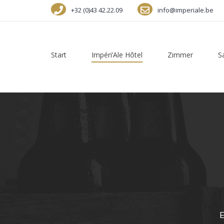
+32 (0)43 42.22.09
info@imperiale.be
Start
Impéri’Ale Hôtel
Zimmer
S