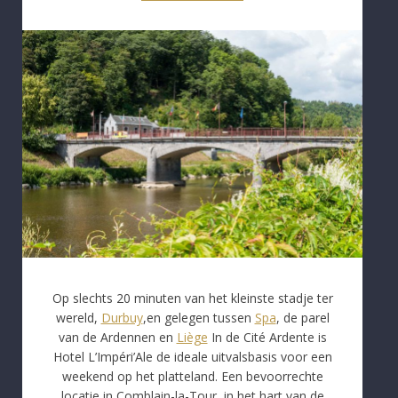
Op slechts 20 minuten van het kleinste stadje ter
wereld,
Durbuy
,en gelegen tussen
Spa
, de parel
van de Ardennen en
Liège
In de Cité Ardente is
Hotel L’Impéri’Ale de ideale uitvalsbasis voor een
weekend op het platteland. Een bevoorrechte
locatie in Comblain-la-Tour, in het hart van de